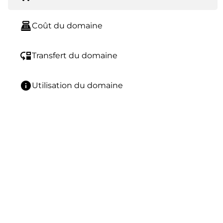
point_of_sale
Coût du domaine
move_down
Transfert du domaine
info
Utilisation du domaine