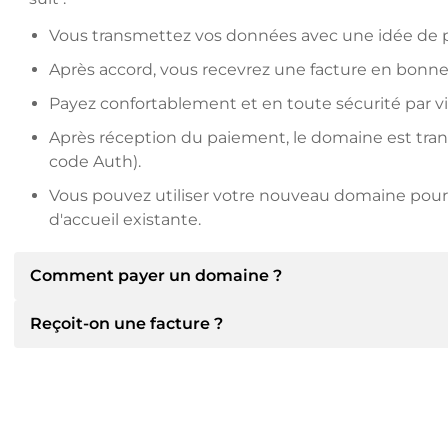
Vous transmettez vos données avec une idée de pr
Après accord, vous recevrez une facture en bonne
Payez confortablement et en toute sécurité par v
Après réception du paiement, le domaine est transfé
code Auth).
Vous pouvez utiliser votre nouveau domaine pour 
d'accueil existante.
Comment payer un domaine ?
Reçoit-on une facture ?
Après un accord, le titulaire vous communiquera les 
communiquera alors les détails bancaires SEPA et, si
d'autres méthodes de paiement.
Oui, le vendeur vous enverra une facture en bonne et 
recevrez également un contrat de vente supplémenta
Veuillez toujours mentionner le nom de domaine et 