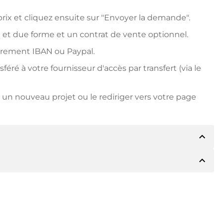
ix et cliquez ensuite sur "Envoyer la demande".
 et due forme et un contrat de vente optionnel.
irement IBAN ou Paypal.
ré à votre fournisseur d'accès par transfert (via le
un nouveau projet ou le rediriger vers votre page
expand_less
expand_less
détails du paiement. Le titulaire vous
 vous le souhaitez, vous proposera Paypal ou
due forme. Si le prix d'achat est plus élevé, vous
ire si vous le souhaitez.
le numéro de facture lors du virement.