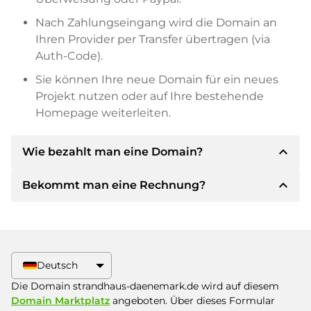
Nach Zahlungseingang wird die Domain an
Ihren Provider per Transfer übertragen (via
Auth-Code).
Sie können Ihre neue Domain für ein neues
Projekt nutzen oder auf Ihre bestehende
Homepage weiterleiten.
expand_less
Wie bezahlt man eine Domain?
expand_less
Bekommt man eine Rechnung?
Nach einer Einigung wird der Inhaber Ihnen die
Details der Zahlung mitteilen. Der Inhaber wird
Ihnen dann die SEPA Bankdetails mitteilen und
Ja, der Verkäufer wird Ihnen eine
auf Wunsch auch Paypal oder weitere
ordnungsgemäße Rechnung senden. Bei
Zahlungsmethoden anbieten.
größeren Kaufpreisen bekommen Sie auf
Deutsch
Wunsch auch einen zusätzlichen Kaufvertrag.
Bitte geben Sie bei der Überweisung immer
Die Domain strandhaus-daenemark.de wird auf diesem
den Domainnamen und die
Domain Marktplatz
angeboten. Über dieses Formular
Rechnungsnummer an.