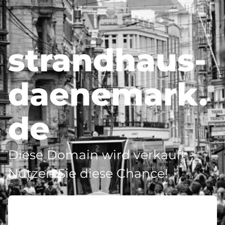
strandhaus-
daenemark.
de
Diese Domain wird verkauft -
Nutzen Sie diese Chance!