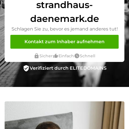
strandhaus-
daenemark.de
Schlagen Sie zu, bevor es jemand anderes tut!
Kontakt zum Inhaber aufnehmen
lock
thumb_up_alt
watch_later
Sicher
Einfach
Schnell
verified_user
Verifiziert durch ELITEDOMAINS